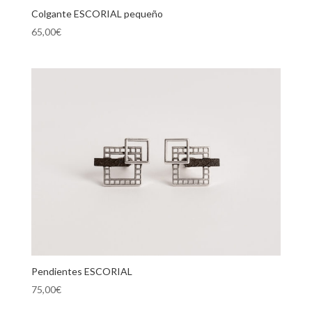
Colgante ESCORIAL pequeño
65,00
€
Pendientes ESCORIAL
75,00
€