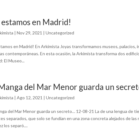
 estamos en Madrid!
kimista
|
Nov 29, 2021
|
Uncategorized
stamos en Madrid! En Arkimista Joyas transformamos museos, palacios, i
yas contemporáneas. En esta ocasión, la Arkimista transforma dos edifici
: El Museo...
 Manga del Mar Menor guarda un secre
kimista
|
Ago 12, 2021
|
Uncategorized
nga del Mar Menor guarda un secreto… 12-08-21 La de una lengua de tie
es separados, que solo se fundían en una zona concreta alejados de las 
z los separó....