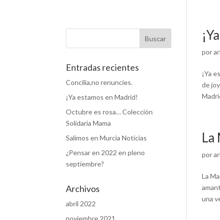
¡Ya
por
ar
Entradas recientes
¡Ya e
Concilia,no renuncies.
de jo
Madrid
¡Ya estamos en Madrid!
Octubre es rosa… Colección
Solidaria Mama
La
Salimos en Murcia Noticias
¿Pensar en 2022 en pleno
por
ar
septiembre?
La Ma
Archivos
amant
una ve
abril 2022
noviembre 2021