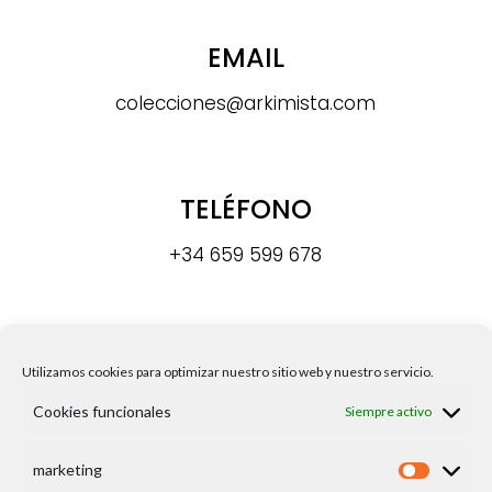
EMAIL
colecciones@arkimista.com
TELÉFONO
+34 659 599 678
DIRECCIÓN
Utilizamos cookies para optimizar nuestro sitio web y nuestro servicio.
Calle Madre Paula Gil Cano, s/n8,
Cookies funcionales
Siempre activo
30009, Murcia
marketing