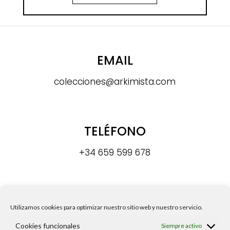
EMAIL
colecciones@arkimista.com
TELÉFONO
+34 659 599 678
DIRECCIÓN
Utilizamos cookies para optimizar nuestro sitio web y nuestro servicio.
Calle Madre Paula Gil Cano, s/n8,
Cookies funcionales
Siempre activo