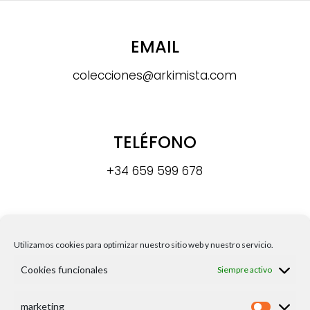
EMAIL
colecciones@arkimista.com
TELÉFONO
+34 659 599 678
DIRECCIÓN
Utilizamos cookies para optimizar nuestro sitio web y nuestro servicio.
Calle Madre Paula Gil Cano, s/n8,
Cookies funcionales
Siempre activo
30009, Murcia
marketing