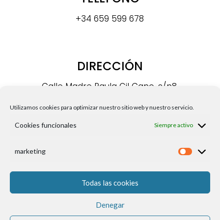
+34 659 599 678
DIRECCIÓN
Calle Madre Paula Gil Cano, s/n8,
30009, Murcia
Utilizamos cookies para optimizar nuestro sitio web y nuestro servicio.
Cookies funcionales
Siempre activo
marketing
Todas las cookies
FAQS
Aviso Legal
Política de Privacidad
Política
Denegar
de Cookies
Términos y Condiciones de Contratación